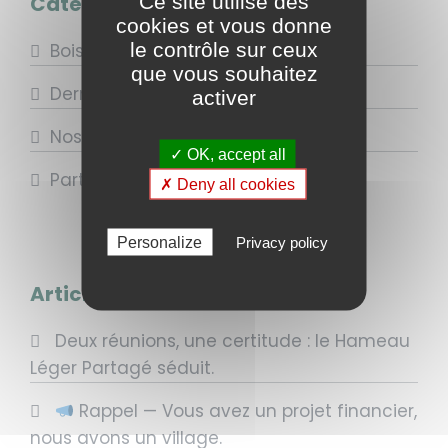
Ce site utilise des
Catégories
cookies et vous donne
le contrôle sur ceux
Boisdellys
que vous souhaitez
Dernières Réalisations
activer
Nos valeurs
✓ OK, accept all
Partenaires
✗ Deny all cookies
Personalize
Privacy policy
Articles récents
Deux réunions, une certitude : le Hameau
Léger Partagé séduit.
Rappel — Vous avez un projet financier,
nous avons un village.