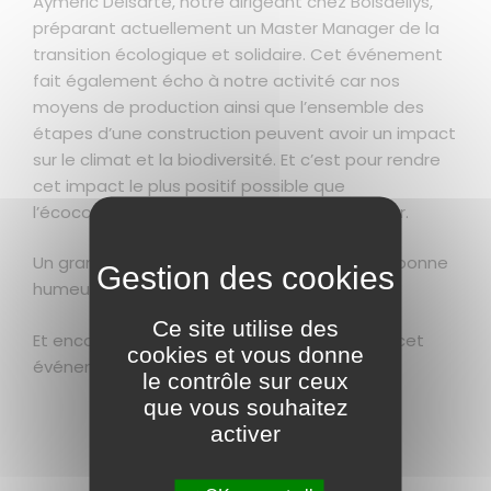
Aymeric Delsarte, notre dirigeant chez Boisdellys,
préparant actuellement un Master Manager de la
transition écologique et solidaire. Cet événement
fait également écho à notre activité car nos
moyens de production ainsi que l’ensemble des
étapes d’une construction peuvent avoir un impact
sur le climat et la biodiversité. Et c’est pour rendre
cet impact le plus positif possible que
l’écoconception est au cœur de notre métier.
Un grand merci aux animateur.ices pour leur bonne
humeur et la richesse de nos échanges.
Ce site utilise des
Et encore bravo aux organisateurs·ices pour cet
cookies et vous donne
événement.
le contrôle sur ceux
que vous souhaitez
activer