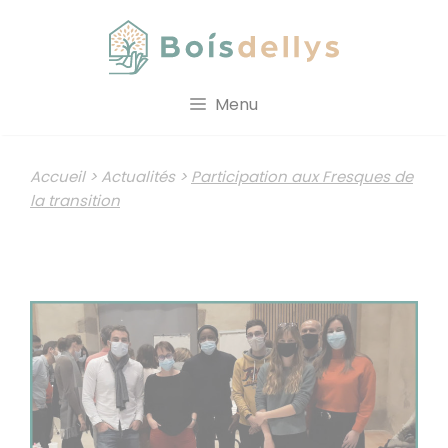
Aller
au
contenu
Menu
Accueil
>
Actualités
>
Participation aux Fresques de
la transition