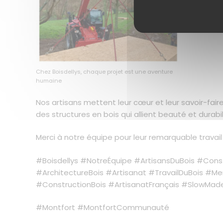
Chez Boisdellys, chaque projet est une aventure
humaine
Nos artisans mettent leur cœur et leur savoir-fair
des structures en bois qui allient beauté et durabil
Merci à notre équipe pour leur remarquable travail 
#Boisdellys #NotreÉquipe #ArtisansDuBois #Cons
#ArchitectureBois #Artisanat #TravailDuBois #Me
#ConstructionBois #ArtisanatFrançais #SlowMad
#Montfort #MontfortCommunauté