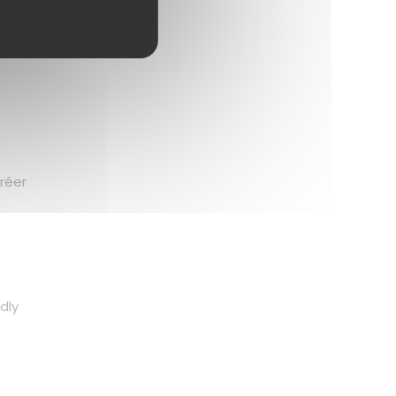
créer
dly