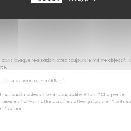
e dans chaque réalisation, avec toujours le même objectif : 
ité.
et leur passion au quotidien !
tructionsDurables #Écoresponsabilité #Bois #Charpente
nuiserie #FaitMain #Handcrafted #DesignDurable #EcoFrien
e #Nature