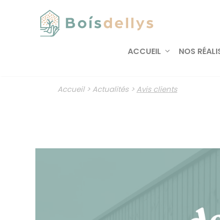
Aller
au
contenu
ACCUEIL
NOS RÉALI
Accueil
>
Actualités
>
Avis clients