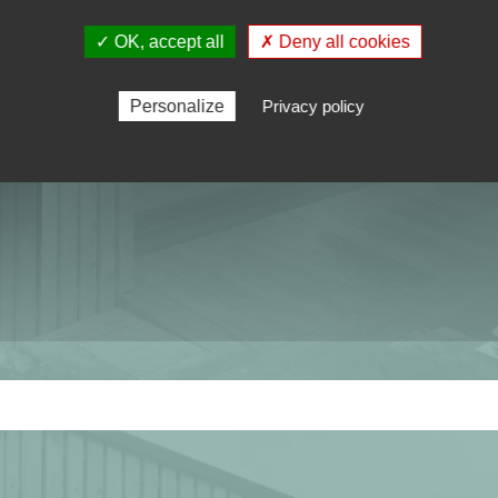
✓ OK, accept all
✗ Deny all cookies
Personalize
Privacy policy