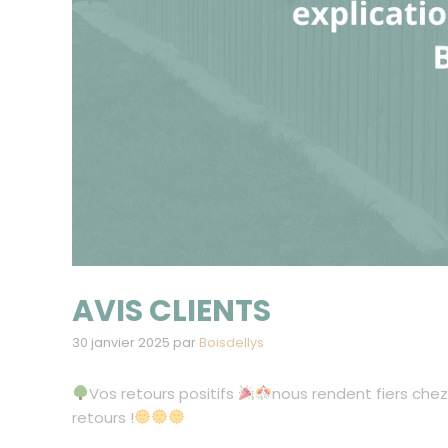
AVIS CLIENTS
30 janvier 2025
par
Boisdellys
Vos retours positifs
nous rendent fiers chez
retours !