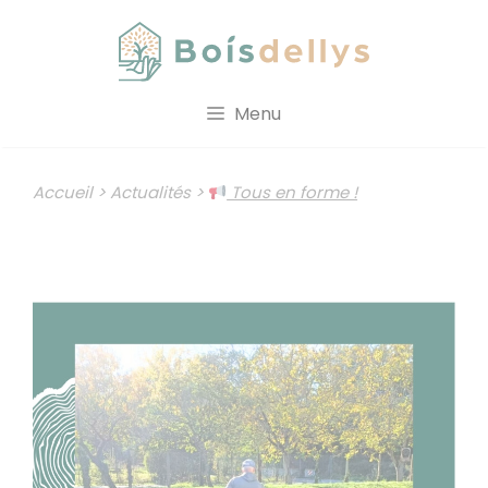
Aller
au
contenu
Menu
Accueil
>
Actualités
>
Tous en forme !