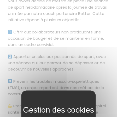
Nous avons décidé de mettre en place une séance
de sport hebdomadaire après la journée de travail,
animée par notre coach partenaire Better. Cette
initiative répond à plusieurs objectifs :
Offrir aux collaborateurs non pratiquants une
occasion de bouger et de se maintenir en forme,
dans un cadre convivial.
Apporter un plus aux passionnés de sport, avec
une séance qui leur permet de se dépasser et de
découvrir de nouvelles approches.
Prévenir les troubles musculo-squelettiques
(TMS), un enjeu important dans nos métiers de la
construction.
Prendre soin de sa santé et préserver le capital
santé de chacun est essentiel pour garantir le