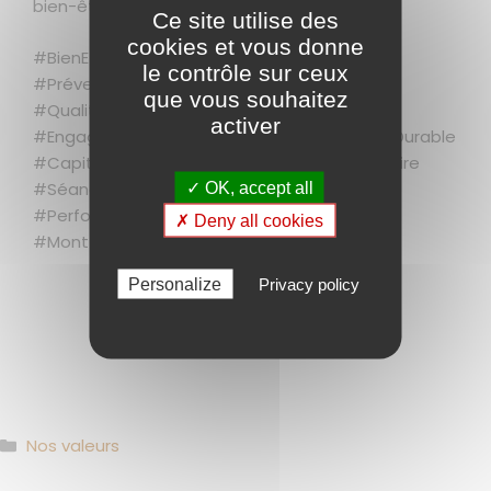
bien-être, jour après jour.
Ce site utilise des
cookies et vous donne
#BienEtreAuTravail #SantéAuTravail
le contrôle sur ceux
#PréventionTMS #SportEnEntreprise
que vous souhaitez
#QualitéDeVieAuTravail #TeamBoisdellys
activer
#EngagementCollaborateur #ConstructionDurable
#CapitalSanté #RH #RenforcementMusculaire
#SéanceDeSport #MotivationAuTravail
✓ OK, accept all
#Performance #Sport #BoisDellys #Rennes
✗ Deny all cookies
#Montfort #Montfortcommunauté
Personalize
Privacy policy
Catégories
Nos valeurs